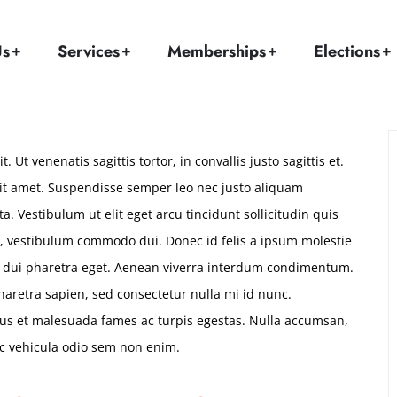
Home
Services
Strategy & Marketing
Us
Services
Memberships
Elections
 Ut venenatis sagittis tortor, in convallis justo sagittis et.
 sit amet. Suspendisse semper leo nec justo aliquam
a. Vestibulum ut elit eget arcu tincidunt sollicitudin quis
 vestibulum commodo dui. Donec id felis a ipsum molestie
t dui pharetra eget. Aenean viverra interdum condimentum.
haretra sapien, sed consectetur nulla mi id nunc.
tus et malesuada fames ac turpis egestas. Nulla accumsan,
ac vehicula odio sem non enim.