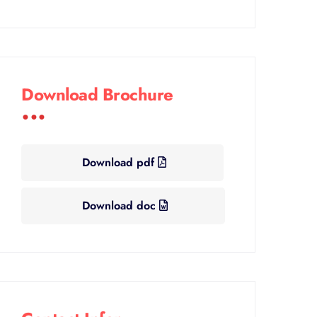
Download Brochure
Over 200+ Clients
Need Digital
Consultations
Download pdf
Download doc
Get Free
Consulting