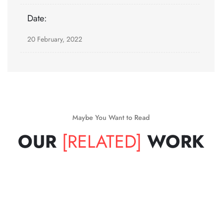
Date:
20 February, 2022
Maybe You Want to Read
OUR
[RELATED]
WORK
XD Design
Digital Marketing Onboarding