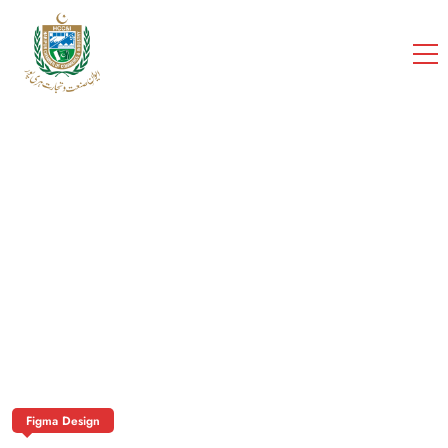
cci
Home
Portfolios
Bussiness Agency
Figma Design